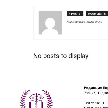
4 POSTS
0 COMMENTS
http://eurasian-journal-sino.tj
No posts to display
Редакция Ев
734025, Таджик
Тел./факс: (+9
E-mail: sino-jo