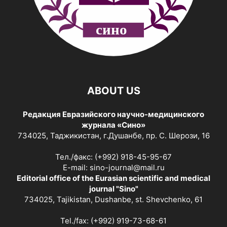
ABOUT US
Редакция Евразийского научно-медицинского
журнала «Сино»
734025, Таджикистан, г.Душанбе, пр. С. Шерози, 16
Тел./факс: (+992) 918-45-95-67
E-mail: sino-journal@mail.ru
Editorial office of the Eurasian scientific and medical
journal "Sino"
734025, Tajikistan, Dushanbe, st. Shevchenko, 61
Tel./fax: (+992) 919-73-68-61