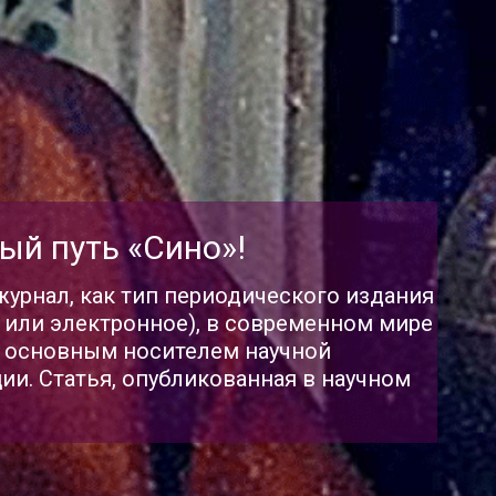
ый путь «Сино»!
урнал, как тип периодического издания
 или электронное), в современном мире
я основным носителем научной
и. Статья, опубликованная в научном