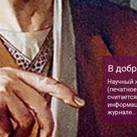
В добр
Научный ж
(печатное
считаетс
информаци
журнале...