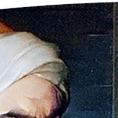
научно-
медицинский
журнал